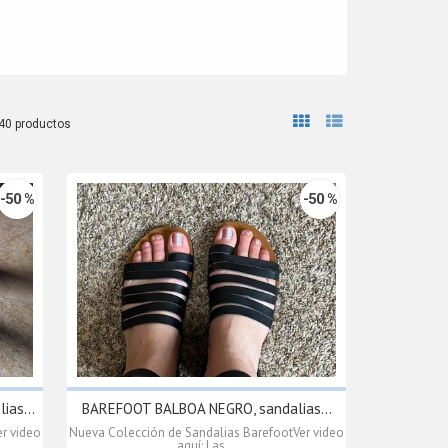
40 productos
-50 %
-50 %
as...
BAREFOOT BALBOA NEGRO, sandalias...
r video
Nueva Colección de Sandalias BarefootVer video
aquí: Las...