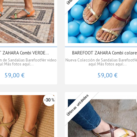
 ZAHARA Combi VERDE...
BAREFOOT ZAHARA Combi colores
 de Sandalias BarefootVer video
Nueva Colección de Sandalias BarefootVe
uí: Más fotos aquí:...
aquí: Más fotos aquí:...
59,00 €
59,00 €
Últimas unidades
-30 %