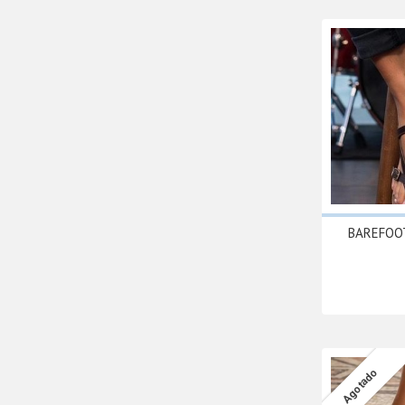
BAREFOOT 
Agotado