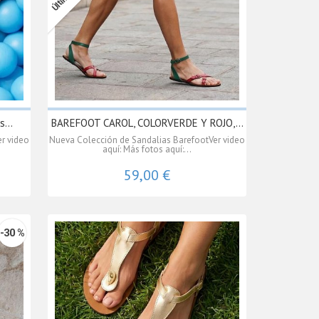
...
BAREFOOT CAROL, COLORVERDE Y ROJO,...
r video
Nueva Colección de Sandalias BarefootVer video
aquí: Más fotos aquí:...
59,00 €
-30 %