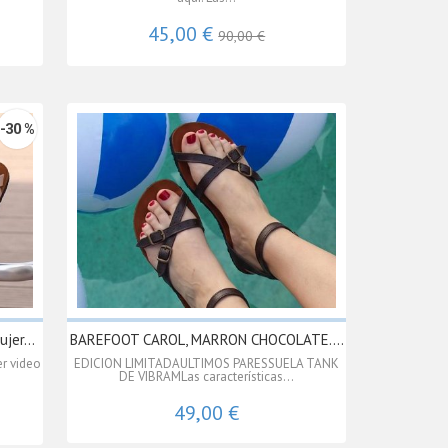
45,00 €
90,00 €
-30 %
jer...
BAREFOOT CAROL, MARRON CHOCOLATE....
r video
EDICION LIMITADAULTIMOS PARESSUELA TANK
DE VIBRAMLas características...
49,00 €