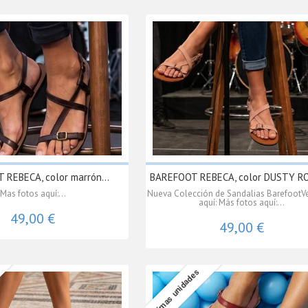
REBECA, color marrón...
BAREFOOT REBECA, color DUSTY ROS
Mas fotos aquí:...
Nueva Colección de Sandalias BarefootVe
aquí: Más fotos aquí:...
49,00 €
49,00 €
Últimas unidades