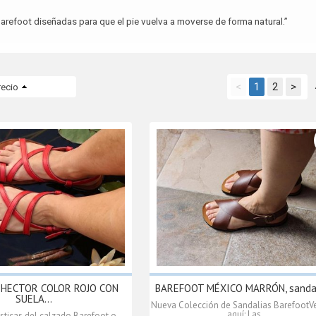
arefoot diseñadas para que el pie vuelva a moverse de forma natural.”
<
1
2
>
recio
HECTOR COLOR ROJO CON
BAREFOOT MÉXICO MARRÓN, sandali
SUELA...
Nueva Colección de Sandalias BarefootVe
aquí: Las...
ísticas del calzado Barefoot o