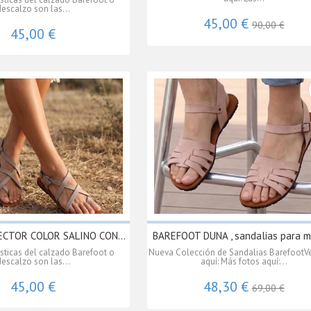
descalzo son las...
45,00 €
90,00 €
45,00 €
CTOR COLOR SALINO CON...
BAREFOOT DUNA , sandalias para mu
ísticas del calzado Barefoot o
Nueva Colección de Sandalias BarefootVe
descalzo son las...
aquí: Más fotos aquí:...
45,00 €
48,30 €
69,00 €