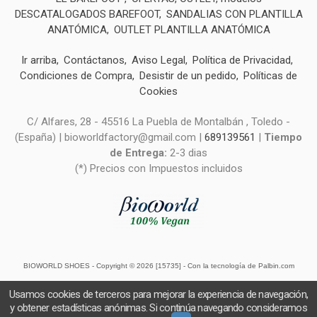
DESCATALOGADOS BAREFOOT
SANDALIAS CON PLANTILLA
ANATÓMICA
OUTLET PLANTILLA ANATÓMICA
Ir arriba
Contáctanos
Aviso Legal
Política de Privacidad
Condiciones de Compra
Desistir de un pedido
Políticas de
Cookies
C/ Alfares, 28 - 45516 La Puebla de Montalbán , Toledo -
(España) | bioworldfactory@gmail.com |
689139561
|
Tiempo
de Entrega:
2-3 dias
(*) Precios con Impuestos incluidos
BIOWORLD SHOES
- Copyright © 2026 [15735] - Con la tecnología de Palbin.com
Usamos cookies de terceros para mejorar la experiencia de navegación,
y obtener estadísticas anónimas. Si continúa navegando consideramos