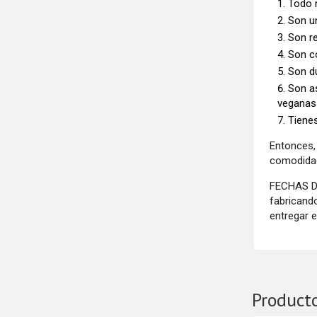
Todo 
Son un
Son r
Son c
Son d
Son as
veganas 
Tienes
Entonces,
comodidad
FECHAS DE
fabricand
entregar 
Product