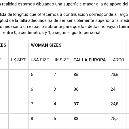
en realidad estamos dibujando una superficie mayor a la de apoyo del 
dida de longitud que ofrecemos a continuación corresponde al largo 
gitud de la talla adecuada ha de ser sensiblemente superior a la medid
es necesario un espacio sobrante para que los dedos no vayan fuera
r entre 0,5 centímetros y 1,5 según el gusto personal.
ZES
WOMAN SIZES
E
UK SIZE
USA SIZE
UK SIZE
TALLA EUROPA
LARGO
5
2
35
23,6
6
3
36
24
7
4
37
24,8
8
5
38
25,5