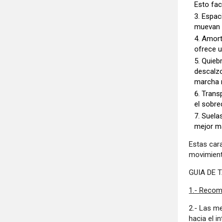
Esto fac
Espac
muevan y
Amort
ofrece u
Quiebr
descalzo
marcha m
Transp
el sobre
Suelas
mejor ma
Estas car
movimient
GUIA DE T
1.- Recom
2.- Las m
hacia el i