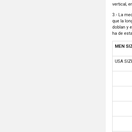
vertical, 
3.- La me
que la lon
doblan y 
ha de esta
MEN SI
USA SIZ