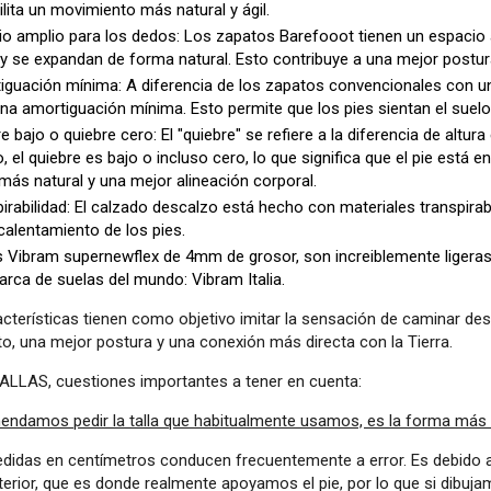
ilita un movimiento más natural y ágil.
io amplio para los dedos: Los zapatos Barefooot tienen un espacio
 se expandan de forma natural. Esto contribuye a una mejor postura
iguación mínima: A diferencia de los zapatos convencionales con u
na amortiguación mínima. Esto permite que los pies sientan el suelo
e bajo o quiebre cero: El "quiebre" se refiere a la diferencia de altura
, el quiebre es bajo o incluso cero, lo que significa que el pie est
ás natural y una mejor alineación corporal.
irabilidad: El calzado descalzo está hecho con materiales transpirabl
calentamiento de los pies.
 Vibram supernewflex de 4mm de grosor, son increiblemente ligeras, fl
rca de suelas del mundo: Vibram Italia.
acterísticas tienen como objetivo imitar la sensación de caminar de
o, una mejor postura y una conexión más directa con la Tierra.
ALLAS, cuestiones importantes a tener en cuenta:
endamos pedir la talla que habitualmente usamos, es la forma más fá
edidas en centímetros conducen frecuentemente a error. Es debido a
nterior, que es donde realmente apoyamos el pie, por lo que si dibuj