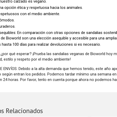
nuestro calzado es vegano.
a opción ética y respetuosa hacia los animales.
espetuosos con el medio ambiente.
ómodos.
uraderos.
equibles: En comparación con otras opciones de sandalias sostenibl
de Bioworld son una elección asequible y accesible para una ampl
 hasta 100 días para realizar devoluciones si es necesario.
 ¿por qué esperar? ¡Prueba las sandalias veganas de Bioworld hoy 
, estilo y respeto por el medio ambiente!
 ENVÍOS: Debido a la alta demanda que hemos tenido, este año a
o según entran los pedidos. Podemos tardar mínimo una semana en h
en 24 horas. Por favor, tenlo en cuenta porque ahora no podemos hac
os Relacionados