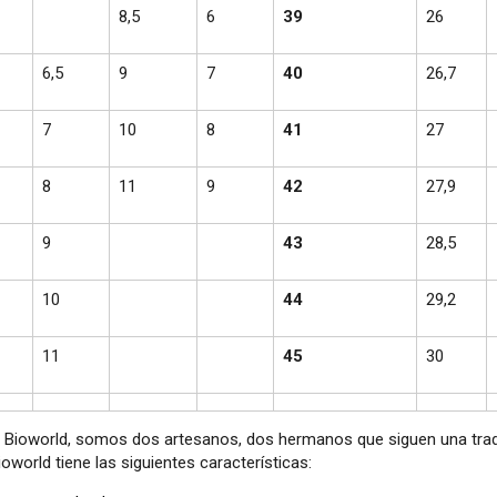
8,5
6
39
26
6,5
9
7
40
26,7
7
10
8
41
27
8
11
9
42
27,9
9
43
28,5
10
44
29,2
11
45
30
 Bioworld, somos dos artesanos, dos hermanos que siguen una tradi
oworld tiene las siguientes características: