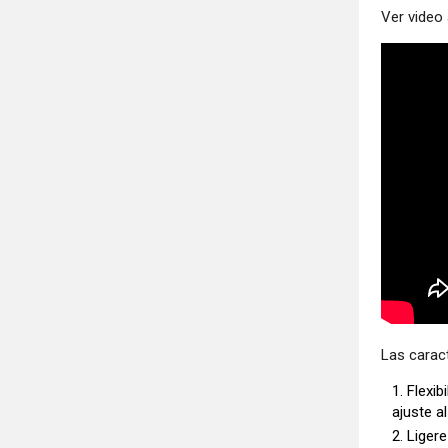
Ver video 
Las caract
Flexib
ajuste a
Ligere