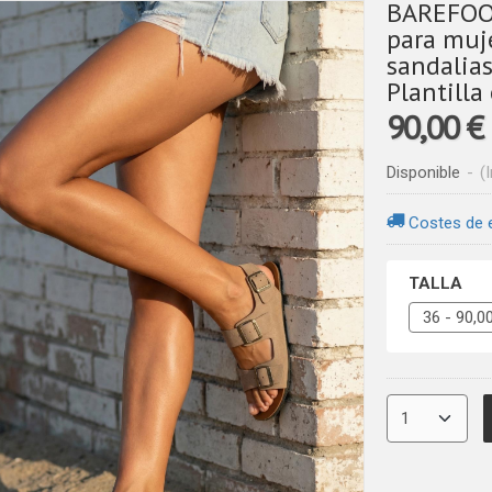
BAREFOOT
para muj
sandalias
Plantilla
90,00 €
Disponible
-
(
Costes de 
TALLA