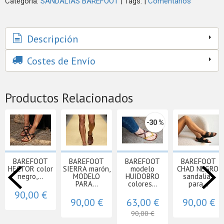
Categoría:
SANDALIAS BAREFOOT
|
Tags:
|
Comentarios
Descripción
Costes de Envío
Productos Relacionados
-30 %
BAREFOOT
BAREFOOT
BAREFOOT
BAREFOOT
HECTOR color
SIERRA marón,
modelo
CHAD NEGRO,
negro,...
MODELO
HUIDOBRO
sandalias
PARA...
colores...
para...
90,00 €
90,00 €
63,00 €
90,00 €
90,00 €