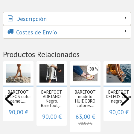
Descripción
Costes de Envío
Productos Relacionados
-30 %
BAREFOOT
BAREFOOT
BAREFOOT
BAREFOOT
DELFOS color
ADRIANO
modelo
DELFOS color
camel,...
Negro,
HUIDOBRO
negro,...
Barefoot,...
colores...
90,00 €
90,00 €
90,00 €
63,00 €
90,00 €