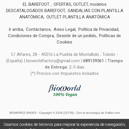
EL BAREFOOT
OFERTAS, OUTLET, modelos
DESCATALOGADOS BAREFOOT
SANDALIAS CON PLANTILLA
ANATÓMICA
OUTLET PLANTILLA ANATÓMICA
Ir arriba
Contáctanos
Aviso Legal
Política de Privacidad
Condiciones de Compra
Desistir de un pedido
Políticas de
Cookies
C/ Alfares, 28 - 45516 La Puebla de Montalbán , Toledo -
(España) | bioworldfactory@gmail.com |
689139561
|
Tiempo
de Entrega:
2-3 dias
(*) Precios con Impuestos incluidos
BIOWORLD SHOES
- Copyright © 2026 [15735] - Con la tecnología de Palbin.com
Usamos cookies de terceros para mejorar la experiencia de navegación,