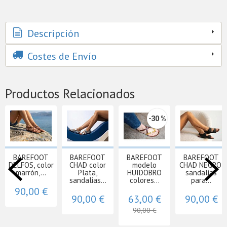
Descripción
Costes de Envío
Productos Relacionados
-30 %
BAREFOOT
BAREFOOT
BAREFOOT
BAREFOOT
DELFOS, color
CHAD color
modelo
CHAD NEGRO,
marrón,...
Plata,
HUIDOBRO
sandalias
sandalias...
colores...
para...
90,00 €
90,00 €
63,00 €
90,00 €
90,00 €