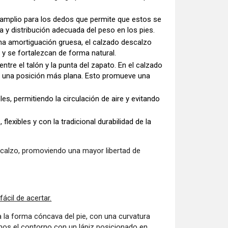
 amplio para los dedos que permite que estos se
 y distribución adecuada del peso en los pies.
na amortiguación gruesa, el calzado descalzo
 y se fortalezcan de forma natural.
 entre el talón y la punta del zapato. En el calzado
á en una posición más plana. Esto promueve una
es, permitiendo la circulación de aire y evitando
exibles y con la tradicional durabilidad de la
scalzo, promoviendo una mayor libertad de
cil de acertar.
 la forma cóncava del pie, con una curvatura
amos el contorno con un lápiz posicionado en