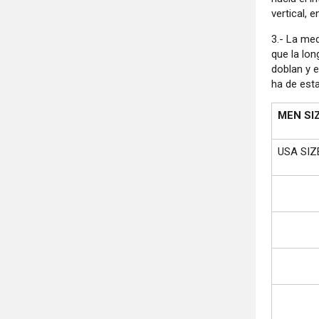
vertical, 
3.- La me
que la lon
doblan y 
ha de esta
MEN SI
USA SIZ