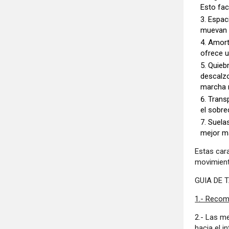
Esto fac
Espac
muevan y
Amort
ofrece u
Quiebr
descalzo
marcha m
Transp
el sobre
Suelas
mejor ma
Estas car
movimient
GUIA DE T
1.- Recom
2.- Las m
hacia el i