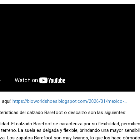
 aquí:
https://bioworldshoes.blogspot.com/2026/01/mexico-...
erísticas del calzado Barefoot o descalzo son las siguientes:
ilidad: El calzado Barefoot se caracteriza por su flexibilidad, permit
l terreno. La suela es delgada y flexible, brindando una mayor sensibil
za: Los zapatos Barefoot son muy livianos, lo que los hace cómodos