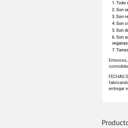
Todo 
Son un
Son r
Son c
Son d
Son as
veganas 
Tienes
Entonces,
comodidad
FECHAS DE
fabricand
entregar 
Product