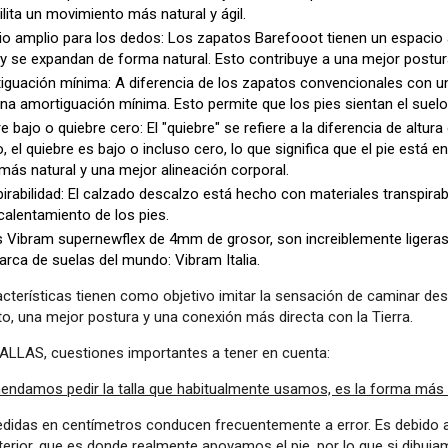
ilita un movimiento más natural y ágil.
io amplio para los dedos: Los zapatos Barefooot tienen un espacio
 se expandan de forma natural. Esto contribuye a una mejor postura
iguación mínima: A diferencia de los zapatos convencionales con u
na amortiguación mínima. Esto permite que los pies sientan el suelo
e bajo o quiebre cero: El "quiebre" se refiere a la diferencia de altura
, el quiebre es bajo o incluso cero, lo que significa que el pie est
ás natural y una mejor alineación corporal.
irabilidad: El calzado descalzo está hecho con materiales transpirabl
calentamiento de los pies.
 Vibram supernewflex de 4mm de grosor, son increiblemente ligeras, fl
rca de suelas del mundo: Vibram Italia.
acterísticas tienen como objetivo imitar la sensación de caminar de
o, una mejor postura y una conexión más directa con la Tierra.
ALLAS, cuestiones importantes a tener en cuenta:
endamos pedir la talla que habitualmente usamos, es la forma más fá
edidas en centímetros conducen frecuentemente a error. Es debido a
nterior, que es donde realmente apoyamos el pie, por lo que si dibuj