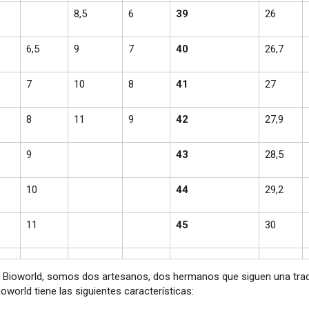
8,5
6
39
26
6,5
9
7
40
26,7
7
10
8
41
27
8
11
9
42
27,9
9
43
28,5
10
44
29,2
11
45
30
 Bioworld, somos dos artesanos, dos hermanos que siguen una tradi
oworld tiene las siguientes características: