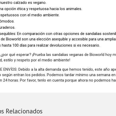
nuestro calzado es vegano.
a opción ética y respetuosa hacia los animales.
espetuosos con el medio ambiente.
ómodos.
uraderos.
equibles: En comparación con otras opciones de sandalias sostenibl
de Bioworld son una elección asequible y accesible para una ampl
 hasta 100 días para realizar devoluciones si es necesario.
 ¿por qué esperar? ¡Prueba las sandalias veganas de Bioworld hoy 
, estilo y respeto por el medio ambiente!
 ENVÍOS: Debido a la alta demanda que hemos tenido, este año a
o según entran los pedidos. Podemos tardar mínimo una semana en h
en 24 horas. Por favor, tenlo en cuenta porque ahora no podemos hac
os Relacionados