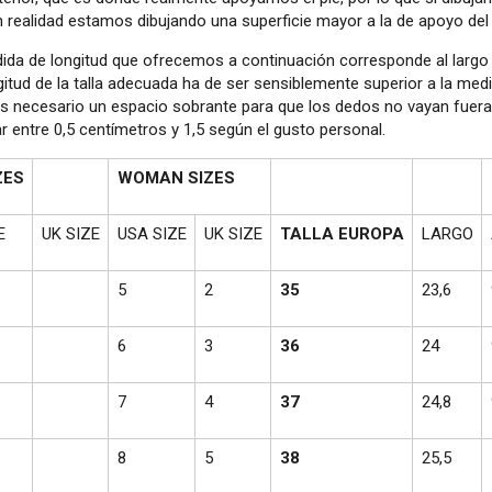
en realidad estamos dibujando una superficie mayor a la de apoyo del 
dida de longitud que ofrecemos a continuación corresponde al largo 
gitud de la talla adecuada ha de ser sensiblemente superior a la medid
es necesario un espacio sobrante para que los dedos no vayan fuera
r entre 0,5 centímetros y 1,5 según el gusto personal.
ZES
WOMAN SIZES
E
UK SIZE
USA SIZE
UK SIZE
TALLA EUROPA
LARGO
5
2
35
23,6
6
3
36
24
7
4
37
24,8
8
5
38
25,5