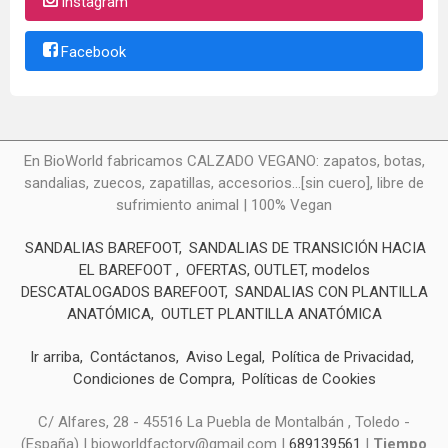
Instagram
Facebook
En BioWorld fabricamos CALZADO VEGANO: zapatos, botas,
sandalias, zuecos, zapatillas, accesorios...[sin cuero], libre de
sufrimiento animal | 100% Vegan
SANDALIAS BAREFOOT
SANDALIAS DE TRANSICIÓN HACIA
EL BAREFOOT
OFERTAS, OUTLET, modelos
DESCATALOGADOS BAREFOOT
SANDALIAS CON PLANTILLA
ANATÓMICA
OUTLET PLANTILLA ANATÓMICA
Ir arriba
Contáctanos
Aviso Legal
Política de Privacidad
Condiciones de Compra
Políticas de Cookies
C/ Alfares, 28 - 45516 La Puebla de Montalbán , Toledo -
(España) | bioworldfactory@gmail.com |
689139561
|
Tiempo