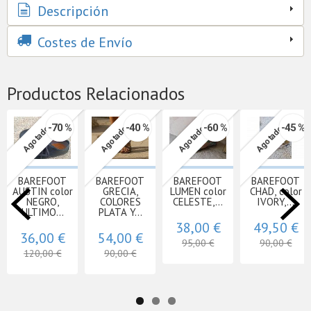
Descripción
Costes de Envío
Productos Relacionados
-70 %
-40 %
-60 %
-45 %
Agotado
Agotado
Agotado
Agotado
BAREFOOT
BAREFOOT
BAREFOOT
BAREFOOT
AUSTIN color
GRECIA,
LUMEN color
CHAD, color
NEGRO,
COLORES
CELESTE,...
IVORY,...
ULTIMO...
PLATA Y...
38,00 €
49,50 €
36,00 €
54,00 €
95,00 €
90,00 €
120,00 €
90,00 €