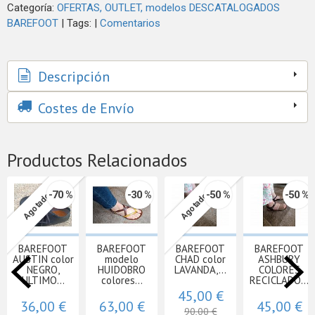
Categoría:
OFERTAS, OUTLET, modelos DESCATALOGADOS
BAREFOOT
|
Tags:
|
Comentarios
Descripción
Costes de Envío
Productos Relacionados
-70 %
-30 %
-50 %
-50 %
Agotado
Agotado
BAREFOOT
BAREFOOT
BAREFOOT
BAREFOOT
AUSTIN color
modelo
CHAD color
ASHBURY
NEGRO,
HUIDOBRO
LAVANDA,...
COLORES
ULTIMO...
colores...
RECICLADO...
45,00 €
36,00 €
63,00 €
45,00 €
90,00 €