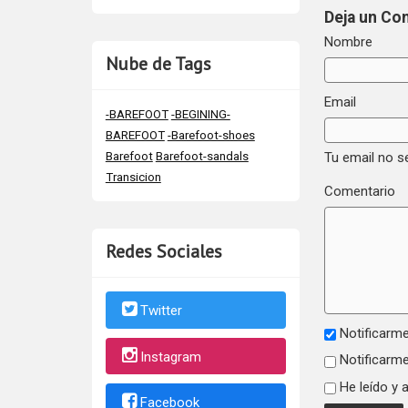
Deja un Co
Nombre
Nube de Tags
Email
-BAREFOOT
-BEGINING-
BAREFOOT
-Barefoot-shoes
Barefoot
Barefoot-sandals
Tu email no s
Transicion
Comentario
Redes Sociales
Twitter
Notificarme
Instagram
Notificarme
He leído y 
Facebook