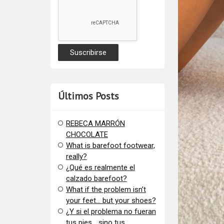
Últimos Posts
REBECA MARRÓN
CHOCOLATE
What is barefoot footwear,
really?
¿Qué es realmente el
calzado barefoot?
​What if the problem isn’t
your feet… but your shoes?
¿Y si el problema no fueran
tus pies… sino tus