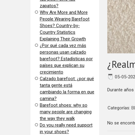
zapatos?
​Why Are More and More
People Wearing Barefoot
Shoes? Country-by-
Country Statistics
Explaining Their Growth
​¿Por qué cada vez más
personas usan calzado
barefoot? Estadísticas por
​¿Real
países que explican su
crecimiento
05-05-20
Calzado barefoot: ¿por qué
tanta gente está
Durante años 
cambiando la forma en que
camina?
Barefoot shoes: why so
Categorías:
B
many people are changing
the way they walk
No se encontr
​Do you really need support
in your shoes?