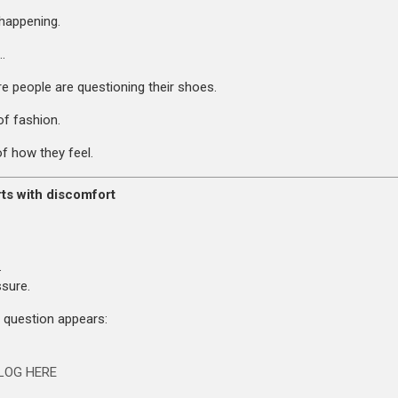
happening.
…
 people are questioning their shoes.
f fashion.
f how they feel.
arts with discomfort
.
sure.
 question appears:
LOG HERE