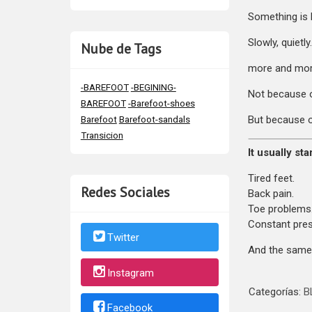
Something is 
Slowly, quietly
Nube de Tags
more and more
-BAREFOOT
-BEGINING-
Not because o
BAREFOOT
-Barefoot-shoes
But because o
Barefoot
Barefoot-sandals
Transicion
It usually st
Tired feet.
Redes Sociales
Back pain.
Toe problems
Constant pres
Twitter
And the same
Instagram
Categorías:
B
Facebook