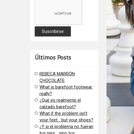
Últimos Posts
REBECA MARRÓN
CHOCOLATE
What is barefoot footwear,
really?
¿Qué es realmente el
calzado barefoot?
​What if the problem isn’t
your feet… but your shoes?
¿Y si el problema no fueran
tus pies… sino tus