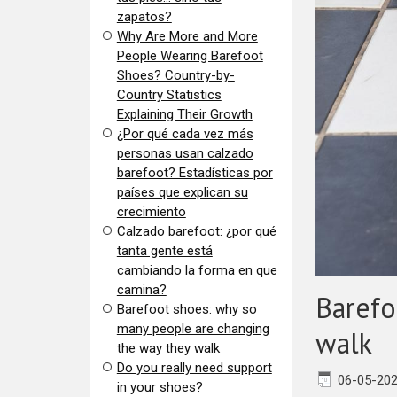
zapatos?
​Why Are More and More
People Wearing Barefoot
Shoes? Country-by-
Country Statistics
Explaining Their Growth
​¿Por qué cada vez más
personas usan calzado
barefoot? Estadísticas por
países que explican su
crecimiento
Calzado barefoot: ¿por qué
tanta gente está
cambiando la forma en que
camina?
Barefo
Barefoot shoes: why so
many people are changing
walk
the way they walk
​Do you really need support
06-05-20
in your shoes?