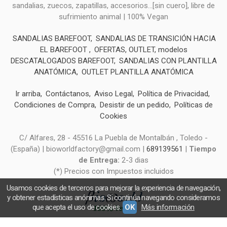
sandalias, zuecos, zapatillas, accesorios...[sin cuero], libre de
sufrimiento animal | 100% Vegan
SANDALIAS BAREFOOT
SANDALIAS DE TRANSICIÓN HACIA
EL BAREFOOT
OFERTAS, OUTLET, modelos
DESCATALOGADOS BAREFOOT
SANDALIAS CON PLANTILLA
ANATÓMICA
OUTLET PLANTILLA ANATÓMICA
Ir arriba
Contáctanos
Aviso Legal
Política de Privacidad
Condiciones de Compra
Desistir de un pedido
Políticas de
Cookies
C/ Alfares, 28 - 45516 La Puebla de Montalbán , Toledo -
(España) | bioworldfactory@gmail.com |
689139561
|
Tiempo
de Entrega:
2-3 dias
(*) Precios con Impuestos incluidos
Usamos cookies de terceros para mejorar la experiencia de navegación,
y obtener estadísticas anónimas. Si continúa navegando consideramos
que acepta el uso de cookies.
OK
Más información