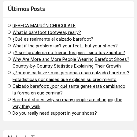
Últimos Posts
REBECA MARRÓN CHOCOLATE
What is barefoot footwear, really?
¿Qué es realmente el calzado barefoot?
​What if the problem isn’t your feet… but your shoes?
¿Y si el problema no fueran tus pies… sino tus zapatos?
​Why Are More and More People Wearing Barefoot Shoes?
Country-by-Country Statistics Explaining Their Growth
​¿Por qué cada vez más personas usan calzado barefoot?
Estadísticas por países que explican su crecimiento
Calzado barefoot: ¿por qué tanta gente está cambiando
la forma en que camina?
Barefoot shoes: why so many people are changing the
way they walk
​Do you really need support in your shoes?