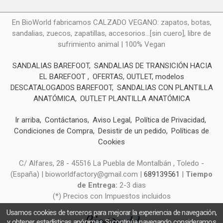
En BioWorld fabricamos CALZADO VEGANO: zapatos, botas,
sandalias, zuecos, zapatillas, accesorios...[sin cuero], libre de
sufrimiento animal | 100% Vegan
SANDALIAS BAREFOOT
SANDALIAS DE TRANSICIÓN HACIA
EL BAREFOOT
OFERTAS, OUTLET, modelos
DESCATALOGADOS BAREFOOT
SANDALIAS CON PLANTILLA
ANATÓMICA
OUTLET PLANTILLA ANATÓMICA
Ir arriba
Contáctanos
Aviso Legal
Política de Privacidad
Condiciones de Compra
Desistir de un pedido
Políticas de
Cookies
C/ Alfares, 28 - 45516 La Puebla de Montalbán , Toledo -
(España) | bioworldfactory@gmail.com |
689139561
|
Tiempo
de Entrega:
2-3 dias
(*) Precios con Impuestos incluidos
Usamos cookies de terceros para mejorar la experiencia de navegación,
y obtener estadísticas anónimas. Si continúa navegando consideramos