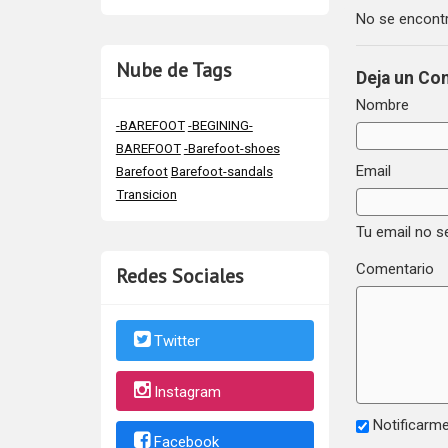
No se encontr
Nube de Tags
Deja un Co
Nombre
-BAREFOOT
-BEGINING-
BAREFOOT
-Barefoot-shoes
Email
Barefoot
Barefoot-sandals
Transicion
Tu email no s
Comentario
Redes Sociales
Twitter
Instagram
Notificarme
Facebook