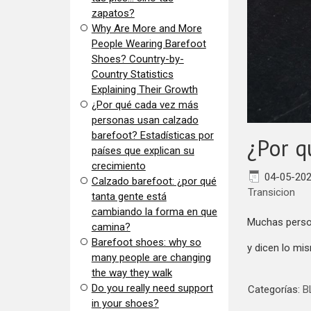
zapatos?
​Why Are More and More
People Wearing Barefoot
Shoes? Country-by-
Country Statistics
Explaining Their Growth
​¿Por qué cada vez más
personas usan calzado
barefoot? Estadísticas por
¿Por q
países que explican su
crecimiento
04-05-20
Calzado barefoot: ¿por qué
Transicion
tanta gente está
cambiando la forma en que
Muchas perso
camina?
Barefoot shoes: why so
y dicen lo mi
many people are changing
the way they walk
​Do you really need support
Categorías:
B
in your shoes?