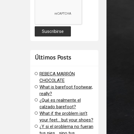
Últimos Posts
REBECA MARRÓN
CHOCOLATE
What is barefoot footwear,
really?
¿Qué es realmente el
calzado barefoot?
​What if the problem isn’t
your feet… but your shoes?
¿Y si el problema no fueran
tus pies… sino tus