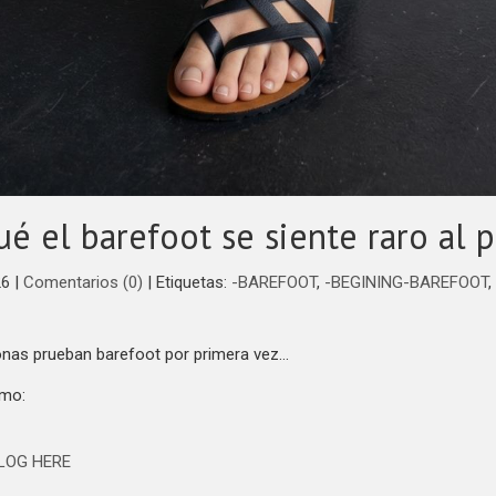
ué el barefoot se siente raro al p
26
|
Comentarios (0)
|
Etiquetas:
-BAREFOOT
,
-BEGINING-BAREFOOT
,
nas prueban barefoot por primera vez…
smo:
LOG HERE