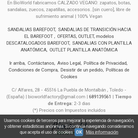
En BioWorld fabricamos CALZADO VEGANO: zapatos, botas,
sandalias, zuecos, zapatillas, accesorios...[sin cuero], libre de
sufrimiento animal | 100% Vegan
SANDALIAS BAREFOOT
SANDALIAS DE TRANSICIÓN HACIA
EL BAREFOOT
OFERTAS, OUTLET, modelos
DESCATALOGADOS BAREFOOT
SANDALIAS CON PLANTILLA
ANATÓMICA
OUTLET PLANTILLA ANATÓMICA
Ir arriba
Contáctanos
Aviso Legal
Política de Privacidad
Condiciones de Compra
Desistir de un pedido
Políticas de
Cookies
C/ Alfares, 28 - 45516 La Puebla de Montalbán , Toledo -
(España) | bioworldfactory@gmail.com |
689139561
|
Tiempo
de Entrega:
2-3 dias
(*) Precios con Impuestos incluidos
Usamos cookies de terceros para mejorar la experiencia de navegación,
y obtener estadísticas anónimas. Si continúa navegando consideramos
que acepta el uso de cookies.
OK
Más información