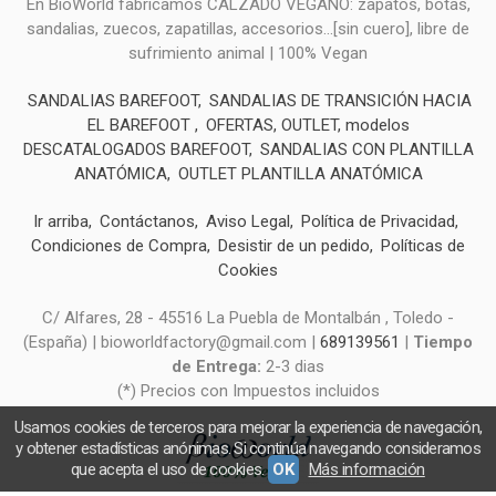
En BioWorld fabricamos CALZADO VEGANO: zapatos, botas,
sandalias, zuecos, zapatillas, accesorios...[sin cuero], libre de
sufrimiento animal | 100% Vegan
SANDALIAS BAREFOOT
SANDALIAS DE TRANSICIÓN HACIA
EL BAREFOOT
OFERTAS, OUTLET, modelos
DESCATALOGADOS BAREFOOT
SANDALIAS CON PLANTILLA
ANATÓMICA
OUTLET PLANTILLA ANATÓMICA
Ir arriba
Contáctanos
Aviso Legal
Política de Privacidad
Condiciones de Compra
Desistir de un pedido
Políticas de
Cookies
C/ Alfares, 28 - 45516 La Puebla de Montalbán , Toledo -
(España) | bioworldfactory@gmail.com |
689139561
|
Tiempo
de Entrega:
2-3 dias
(*) Precios con Impuestos incluidos
Usamos cookies de terceros para mejorar la experiencia de navegación,
y obtener estadísticas anónimas. Si continúa navegando consideramos
que acepta el uso de cookies.
OK
Más información