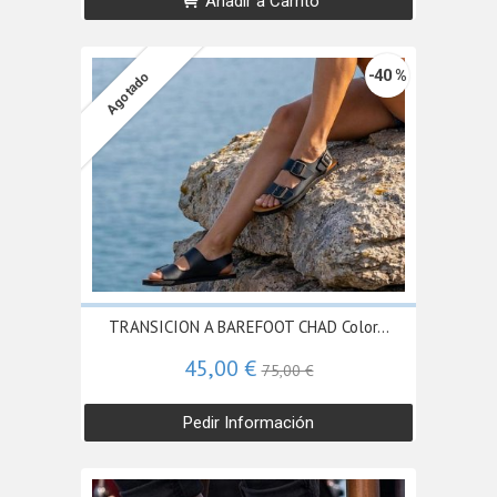
Añadir a Carrito
-40 %
Agotado
TRANSICION A BAREFOOT CHAD Color...
45,00 €
75,00 €
Pedir Información