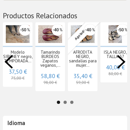
Productos Relacionados
-50 %
-40 %
-40 %
-50 %
Agotado
Modelo
Tamarindo
AFRODITA
ISLA NEGRO,
SIBONEY negro,
BURDEOS
NEGRO,
TALLA 37
TEMPORADA...
Zapatos
sandalias para
veganos,...
mujer...
40,00 €
37,50 €
80,00 €
58,80 €
35,40 €
75,00 €
98,00 €
59,00 €
Idioma