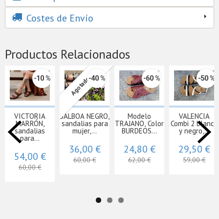
Costes de Envío
Productos Relacionados
-10 %
-40 %
-60 %
-50 %
Agotado
VICTORIA
BALBOA NEGRO,
Modelo
VALENCIA
MARRÓN,
sandalias para
TRAJANO, Color
Combi 2 blanco
sandalias
mujer,...
BURDEOS...
y negro,...
para...
36,00 €
24,80 €
29,50 €
54,00 €
60,00 €
62,00 €
59,00 €
60,00 €