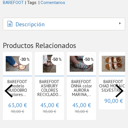
BAREFOOT
|
Tags:
|
Comentarios
Descripción
Productos Relacionados
-30 %
-50 %
-50 %
BAREFOOT
BAREFOOT
BAREFOOT
BAREFOOT
modelo
ASHBURY
ONNA color
CHAD MOSAICO
HUIDOBRO
COLORES
AURORA
SILVESTRE,...
colores...
RECICLADO...
MARINA,...
90,00 €
63,00 €
45,00 €
45,00 €
90,00 €
90,00 €
90,00 €