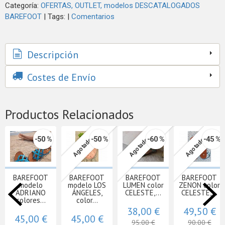
Categoría:
OFERTAS, OUTLET, modelos DESCATALOGADOS
BAREFOOT
|
Tags:
|
Comentarios
Descripción
Costes de Envío
Productos Relacionados
-50 %
-50 %
-60 %
-45 %
Agotado
Agotado
Agotado
BAREFOOT
BAREFOOT
BAREFOOT
BAREFOOT
modelo
modelo LOS
LUMEN color
ZENON color
ADRIANO
ÁNGELES,
CELESTE,...
CELESTE,...
colores...
color...
38,00 €
49,50 €
45,00 €
45,00 €
95,00 €
90,00 €