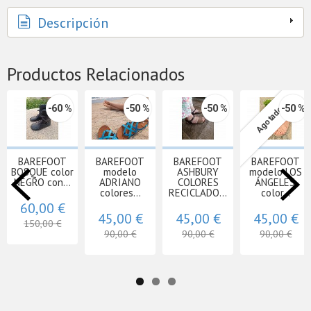
Descripción
Productos Relacionados
-60 %
-50 %
-50 %
-50 %
Agotado
BAREFOOT
BAREFOOT
BAREFOOT
BAREFOOT
BOSQUE color
modelo
ASHBURY
modelo LOS
NEGRO con...
ADRIANO
COLORES
ÁNGELES,
colores...
RECICLADO...
color...
60,00 €
45,00 €
45,00 €
45,00 €
150,00 €
90,00 €
90,00 €
90,00 €