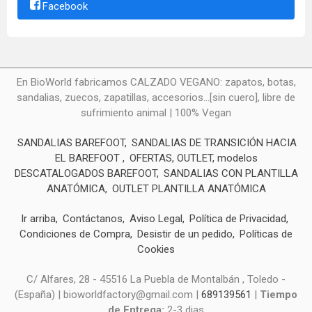
Facebook
En BioWorld fabricamos CALZADO VEGANO: zapatos, botas,
sandalias, zuecos, zapatillas, accesorios...[sin cuero], libre de
sufrimiento animal | 100% Vegan
SANDALIAS BAREFOOT
SANDALIAS DE TRANSICIÓN HACIA
EL BAREFOOT
OFERTAS, OUTLET, modelos
DESCATALOGADOS BAREFOOT
SANDALIAS CON PLANTILLA
ANATÓMICA
OUTLET PLANTILLA ANATÓMICA
Ir arriba
Contáctanos
Aviso Legal
Política de Privacidad
Condiciones de Compra
Desistir de un pedido
Políticas de
Cookies
C/ Alfares, 28 - 45516 La Puebla de Montalbán , Toledo -
(España) | bioworldfactory@gmail.com |
689139561
|
Tiempo
de Entrega:
2-3 dias