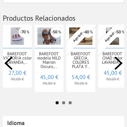
Productos Relacionados
-70 %
-50 %
-40 %
-50 %
Agotado
Agotado
BAREFOOT
BAREFOOT
BAREFOOT
BAREFOOT
VICTORIA color
modelo NILO
GRECIA,
CHAD color
LAVANDA,...
Marrón
COLORES
LAVANDA,...
Oscuro,...
PLATA Y...
27,00 €
45,00 €
45,00 €
54,00 €
90,00 €
90,00 €
90,00 €
90,00 €
Idioma