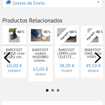
Costes de Envío
Productos Relacionados
-60 %
-30 %
-60 %
-45 %
Agotado
Agotado
BAREFOOT
BAREFOOT
BAREFOOT
BAREFOOT
BOSQUE color
modelo
LUMEN color
CHAD, color
NEGRO con...
HUIDOBRO
CELESTE,...
IVORY,...
colores...
60,00 €
38,00 €
49,50 €
63,00 €
150,00 €
95,00 €
90,00 €
90,00 €