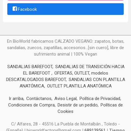
Facebook
En BioWorld fabricamos CALZADO VEGANO: zapatos, botas,
sandalias, zuecos, zapatillas, accesorios...[sin cuero], libre de
sufrimiento animal | 100% Vegan
SANDALIAS BAREFOOT
SANDALIAS DE TRANSICIÓN HACIA
EL BAREFOOT
OFERTAS, OUTLET, modelos
DESCATALOGADOS BAREFOOT
SANDALIAS CON PLANTILLA
ANATÓMICA
OUTLET PLANTILLA ANATÓMICA
Ir arriba
Contáctanos
Aviso Legal
Política de Privacidad
Condiciones de Compra
Desistir de un pedido
Políticas de
Cookies
C/ Alfares, 28 - 45516 La Puebla de Montalbán , Toledo -
(España) | bioworldfactory@gmail.com |
689139561
|
Tiempo