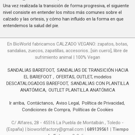
Una vez realizada la transición de forma progresiva, el siguiente
nivel consiste en entender los mitos más comunes sobre el
calzado y las ortesis, y cómo han influido en la forma en que
entendemos la salud del pie.
En BioWorld fabricamos CALZADO VEGANO: zapatos, botas,
sandalias, zuecos, zapatillas, accesorios...[sin cuero], libre de
sufrimiento animal | 100% Vegan
SANDALIAS BAREFOOT
SANDALIAS DE TRANSICIÓN HACIA
EL BAREFOOT
OFERTAS, OUTLET, modelos
DESCATALOGADOS BAREFOOT
SANDALIAS CON PLANTILLA
ANATÓMICA
OUTLET PLANTILLA ANATÓMICA
Ir arriba
Contáctanos
Aviso Legal
Política de Privacidad
Condiciones de Compra
Políticas de Cookies
C/ Alfares, 28 - 45516 La Puebla de Montalbán , Toledo -
(España) | bioworldfactory@gmail.com |
689139561
|
Tiempo