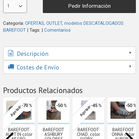
Pedir Información
Categoría:
OFERTAS, OUTLET, modelos DESCATALOGADOS
BAREFOOT
|
Tags:
|
Comentarios
Descripción
Costes de Envío
Productos Relacionados
-70 %
-50 %
-45 %
-50 %
Agotado
Agotado
BAREFOOT
BAREFOOT
BAREFOOT
BAREFOOT
AUSTIN color
ASHBURY
CHAD, color
ONNA color
NEGRO,
COLORES
IVORY,...
AURORA