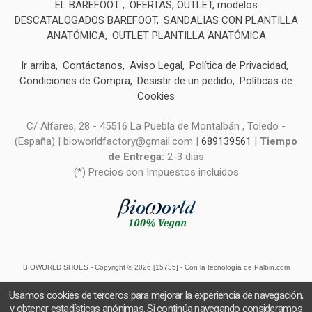
EL BAREFOOT
OFERTAS, OUTLET, modelos
DESCATALOGADOS BAREFOOT
SANDALIAS CON PLANTILLA
ANATÓMICA
OUTLET PLANTILLA ANATÓMICA
Ir arriba
Contáctanos
Aviso Legal
Política de Privacidad
Condiciones de Compra
Desistir de un pedido
Políticas de
Cookies
C/ Alfares, 28 - 45516 La Puebla de Montalbán , Toledo -
(España) | bioworldfactory@gmail.com |
689139561
|
Tiempo
de Entrega:
2-3 dias
(*) Precios con Impuestos incluidos
BIOWORLD SHOES
- Copyright © 2026 [15735] - Con la tecnología de Palbin.com
Usamos cookies de terceros para mejorar la experiencia de navegación,
y obtener estadísticas anónimas. Si continúa navegando consideramos