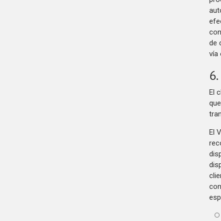
aut
efe
con
de 
vía
6.
El 
que
tra
El 
rec
dis
dis
cli
con
esp