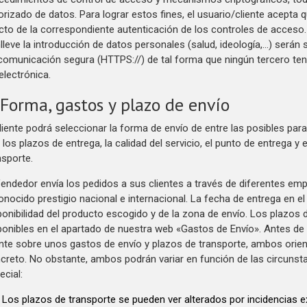
orizado de datos. Para lograr estos fines, el usuario/cliente acepta
cto de la correspondiente autenticación de los controles de acceso
lleve la introducción de datos personales (salud, ideología,…) será
comunicación segura (HTTPS://) de tal forma que ningún tercero ten
 electrónica.
 Forma, gastos y plazo de envío
cliente podrá seleccionar la forma de envío de entre las posibles pa
 los plazos de entrega, la calidad del servicio, el punto de entrega y
nsporte.
Vendedor envía los pedidos a sus clientes a través de diferentes em
onocido prestigio nacional e internacional. La fecha de entrega en el 
ponibilidad del producto escogido y de la zona de envío. Los plazos 
ponibles en el apartado de nuestra web «Gastos de Envío». Antes de 
ente sobre unos gastos de envío y plazos de transporte, ambos orien
creto. No obstante, ambos podrán variar en función de las circunst
ecial:
Los plazos de transporte se pueden ver alterados por incidencias ex