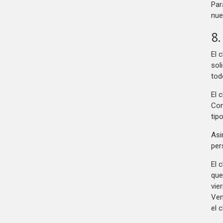
Par
nue
8.
El 
sol
to
El 
Con
tip
Asi
per
El 
que
vie
Ven
el c