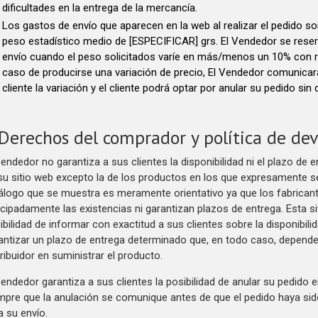
dificultades en la entrega de la mercancía.
Los gastos de envío que aparecen en la web al realizar el pedido so
peso estadístico medio de [ESPECIFICAR] grs. El Vendedor se reserv
envío cuando el peso solicitados varíe en más/menos un 10% con 
caso de producirse una variación de precio, El Vendedor comunicar
cliente la variación y el cliente podrá optar por anular su pedido si
 Derechos del comprador y política de de
Vendedor no garantiza a sus clientes la disponibilidad ni el plazo de
su sitio web excepto la de los productos en los que expresamente se
álogo que se muestra es meramente orientativo ya que los fabrican
icipadamente las existencias ni garantizan plazos de entrega. Esta s
ibilidad de informar con exactitud a sus clientes sobre la disponibil
antizar un plazo de entrega determinado que, en todo caso, depender
tribuidor en suministrar el producto.
Vendedor garantiza a sus clientes la posibilidad de anular su pedido
mpre que la anulación se comunique antes de que el pedido haya sido
a su envío.