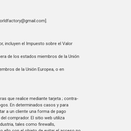
oworldfactory@gmail.com].
, incluyen el Impuesto sobre el Valor
uiera de los estados miembros de la Unión
embros de la Unión Europea, o en
ras que realice mediante tarjeta ; contra-
ogos. En determinados casos y para
citar a un cliente una forma de pago
el comprador. El sitio web utiliza
ustria, tales como firewalls,
 ello con el objeto de evitar el acceso no