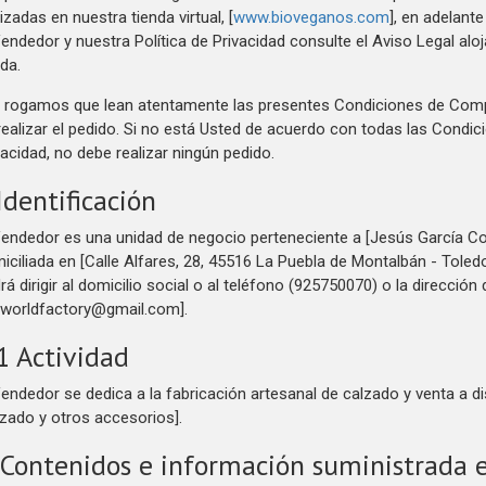
lizadas en nuestra tienda virtual, [
www.bioveganos.com
], en adelant
Vendedor y nuestra Política de Privacidad consulte el Aviso Legal alo
nda.
 rogamos que lean atentamente las presentes Condiciones de Compr
realizar el pedido. Si no está Usted de acuerdo con todas las Condic
vacidad, no debe realizar ningún pedido.
Identificación
Vendedor es una unidad de negocio perteneciente a [Jesús García Cor
iciliada en [Calle Alfares, 28, 45516 La Puebla de Montalbán - Tole
rá dirigir al domicilio social o al teléfono (925750070) o la dirección
oworldfactory@gmail.com].
1 Actividad
Vendedor se dedica a la fabricación artesanal de calzado y venta a di
lzado y otros accesorios].
 Contenidos e información suministrada 