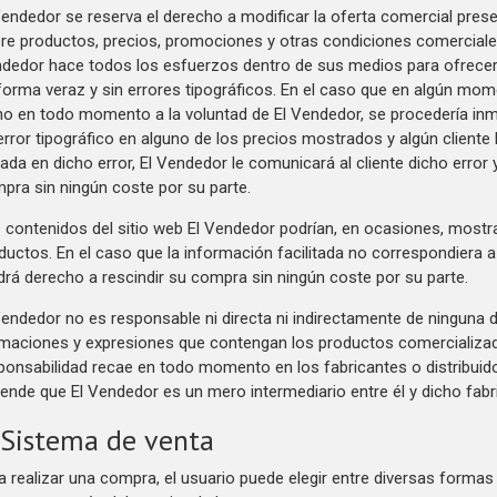
Vendedor se reserva el derecho a modificar la oferta comercial pres
re productos, precios, promociones y otras condiciones comerciales
dedor hace todos los esfuerzos dentro de sus medios para ofrecer 
forma veraz y sin errores tipográficos. En el caso que en algún mome
no en todo momento a la voluntad de El Vendedor, se procedería inm
error tipográfico en alguno de los precios mostrados y algún clien
ada en dicho error, El Vendedor le comunicará al cliente dicho error y
pra sin ningún coste por su parte.
 contenidos del sitio web El Vendedor podrían, en ocasiones, mostr
ductos. En el caso que la información facilitada no correspondiera a 
drá derecho a rescindir su compra sin ningún coste por su parte.
Vendedor no es responsable ni directa ni indirectamente de ninguna 
rmaciones y expresiones que contengan los productos comercializad
ponsabilidad recae en todo momento en los fabricantes o distribuido
iende que El Vendedor es un mero intermediario entre él y dicho fabri
 Sistema de venta
a realizar una compra, el usuario puede elegir entre diversas formas