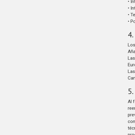
• I
• I
• T
• P
4.
Los
Aña
Las
Eur
Las
Can
5.
Al 
ree
pre
con
téc
pro