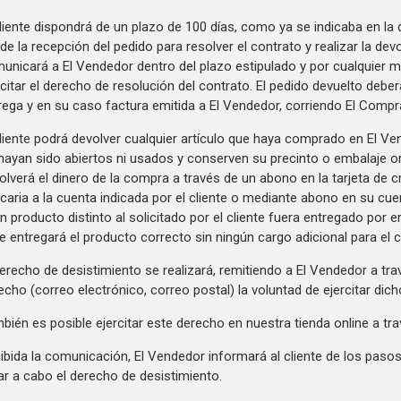
cliente dispondrá de un plazo de 100 días, como ya se indicaba en la
de la recepción del pedido para resolver el contrato y realizar la devo
unicará a El Vendedor dentro del plazo estipulado y por cualquier 
rcitar el derecho de resolución del contrato. El pedido devuelto debe
rega y en su caso factura emitida a El Vendedor, corriendo El Comp
cliente podrá devolver cualquier artículo que haya comprado en El 
hayan sido abiertos ni usados y conserven su precinto o embalaje or
olverá el dinero de la compra a través de un abono en la tarjeta de 
caria a la cuenta indicada por el cliente o mediante abono en su cue
un producto distinto al solicitado por el cliente fuera entregado por e
le entregará el producto correcto sin ningún cargo adicional para el
derecho de desistimiento se realizará, remitiendo a El Vendedor a t
echo (correo electrónico, correo postal) la voluntad de ejercitar dic
bién es posible ejercitar este derecho en nuestra tienda online a tr
ibida la comunicación, El Vendedor informará al cliente de los pas
var a cabo el derecho de desistimiento.