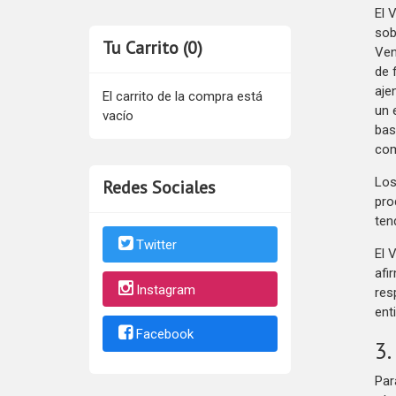
El 
sob
Tu Carrito (0)
Ven
de 
aje
El carrito de la compra está
un 
vacío
bas
com
Los
Redes Sociales
pro
ten
Twitter
El 
afi
Instagram
res
ent
Facebook
3.
Par