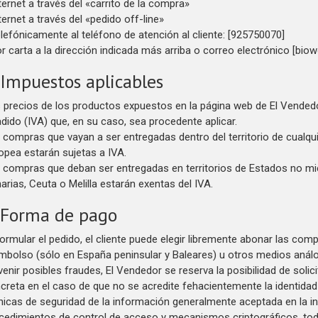
nternet a través del «carrito de la compra»
nternet a través del «pedido off-line»
elefónicamente al teléfono de atención al cliente: [925750070]
or carta a la dirección indicada más arriba o correo electrónico [bi
 Impuestos aplicables
 precios de los productos expuestos en la página web de El Vendedor
dido (IVA) que, en su caso, sea procedente aplicar.
 compras que vayan a ser entregadas dentro del territorio de cualq
opea estarán sujetas a IVA.
 compras que deban ser entregadas en territorios de Estados no mi
arias, Ceuta o Melilla estarán exentas del IVA.
 Forma de pago
formular el pedido, el cliente puede elegir libremente abonar las comp
mbolso (sólo en España peninsular y Baleares) u otros medios anál
venir posibles fraudes, El Vendedor se reserva la posibilidad de soli
creta en el caso de que no se acredite fehacientemente la identidad d
nicas de seguridad de la información generalmente aceptada en la ind
cedimientos de control de acceso y mecanismos criptográficos, todo