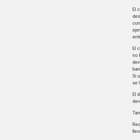
El 
des
com
eje
ent
El 
no 
dev
ban
Si 
se 
El 
der
Tam
Rec
lle