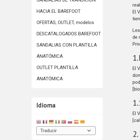
SANDALIAS DE TRANSICIÓN
rea
HACIA EL BAREFOOT
El 
tie
OFERTAS, OUTLET, modelos
Les
DESCATALOGADOS BAREFOOT
de 
Pri
SANDALIAS CON PLANTILLA
1.
ANATÓMICA
OUTLET PLANTILLA
El 
dom
ANATÓMICA
pod
[bi
1.
Idioma
El 
[ca
2.