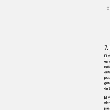
7.
El 
en 
cat
ant
pos
gar
dis
El 
sie
par