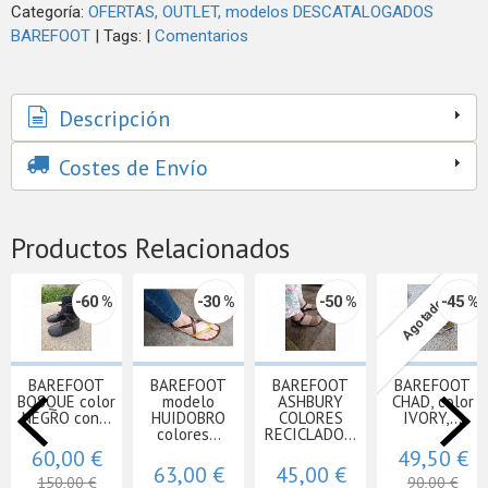
Categoría:
OFERTAS, OUTLET, modelos DESCATALOGADOS
BAREFOOT
|
Tags:
|
Comentarios
Descripción
Costes de Envío
Productos Relacionados
-60 %
-30 %
-50 %
-45 %
Agotado
BAREFOOT
BAREFOOT
BAREFOOT
BAREFOOT
BOSQUE color
modelo
ASHBURY
CHAD, color
NEGRO con...
HUIDOBRO
COLORES
IVORY,...
colores...
RECICLADO...
60,00 €
49,50 €
63,00 €
45,00 €
150,00 €
90,00 €