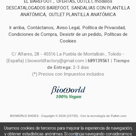
EL BAREFOOT
OFERTAS, OUTLET, modelos
DESCATALOGADOS BAREFOOT
SANDALIAS CON PLANTILLA
ANATÓMICA
OUTLET PLANTILLA ANATÓMICA
Ir arriba
Contáctanos
Aviso Legal
Política de Privacidad
Condiciones de Compra
Desistir de un pedido
Políticas de
Cookies
C/ Alfares, 28 - 45516 La Puebla de Montalbán , Toledo -
(España) | bioworldfactory@gmail.com |
689139561
|
Tiempo
de Entrega:
2-3 dias
(*) Precios con Impuestos incluidos
BIOWORLD SHOES
- Copyright © 2026 [15735] - Con la tecnología de Palbin.com
Usamos cookies de terceros para mejorar la experiencia de navegación,
y obtener estadísticas anónimas. Si continúa navegando consideramos