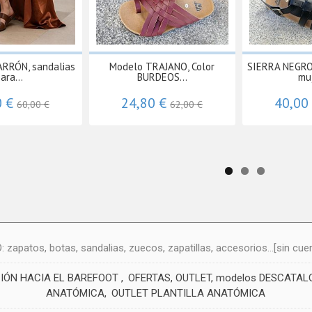
RRÓN, sandalias
Modelo TRAJANO, Color
SIERRA NEGRO,
ara...
BURDEOS...
muj
0 €
24,80 €
40,00
60,00 €
62,00 €
atos, botas, sandalias, zuecos, zapatillas, accesorios...[sin cuero
CIÓN HACIA EL BAREFOOT
OFERTAS, OUTLET, modelos DESCATA
ANATÓMICA
OUTLET PLANTILLA ANATÓMICA