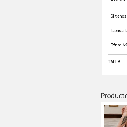
Si tiene
fabrica 
Tfno: 6
TALLA:
Product