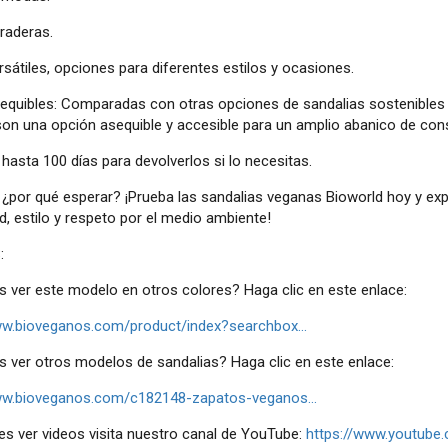
raderas.
rsátiles, opciones para diferentes estilos y ocasiones.
sequibles: Comparadas con otras opciones de sandalias sostenibles 
son una opción asequible y accesible para un amplio abanico de co
 hasta 100 días para devolverlos si lo necesitas.
 ¿por qué esperar? ¡Prueba las sandalias veganas Bioworld hoy y ex
, estilo y respeto por el medio ambiente!
:
s ver este modelo en otros colores? Haga clic en este enlace:
ww.bioveganos.com/product/index?searchbox...
s ver otros modelos de sandalias? Haga clic en este enlace:
ww.bioveganos.com/c182148-zapatos-veganos...
es ver videos visita nuestro canal de YouTube:
https://www.youtube