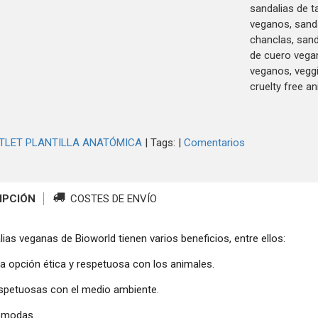
sandalias de t
veganos, sanda
chanclas, sand
de cuero vega
veganos, veggi
cruelty free an
TLET PLANTILLA ANATÓMICA
|
Tags:
|
Comentarios
IPCIÓN
COSTES DE ENVÍO
ias veganas de Bioworld tienen varios beneficios, entre ellos:
na opción ética y respetuosa con los animales.
espetuosas con el medio ambiente.
ómodas.