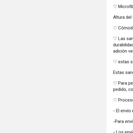
♡ Microfi
Altura del
♡ Cómoda p
♡ Las sand
durabilida
adición ve
♡ estas s
Estas sand
♡ Para pe
pedido, co
♡ Proceso
- El envío
-Para enví
- Los enví