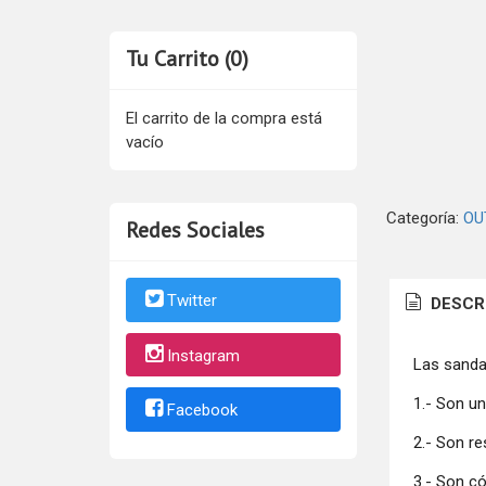
Tu Carrito (0)
El carrito de la compra está
vacío
Categoría:
OU
Redes Sociales
Twitter
DESCR
Instagram
Las sandal
1.- Son u
Facebook
2.- Son r
3.- Son c