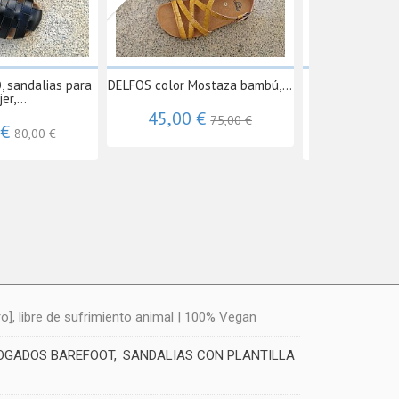
 sandalias para
DELFOS color Mostaza bambú,...
Modelo ELIA
er,...
vegana
45,00 €
75,00 €
 €
27,50 
80,00 €
], libre de sufrimiento animal | 100% Vegan
LOGADOS BAREFOOT
SANDALIAS CON PLANTILLA