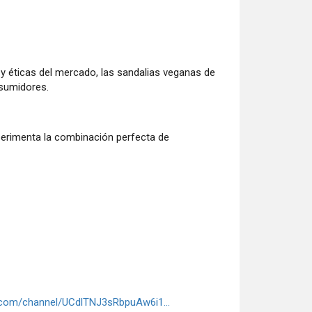
y éticas del mercado, las sandalias veganas de
nsumidores.
perimenta la combinación perfecta de
.com/channel/UCdlTNJ3sRbpuAw6i1...