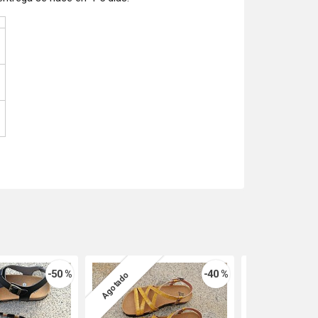
-50 %
-40 %
Agotado