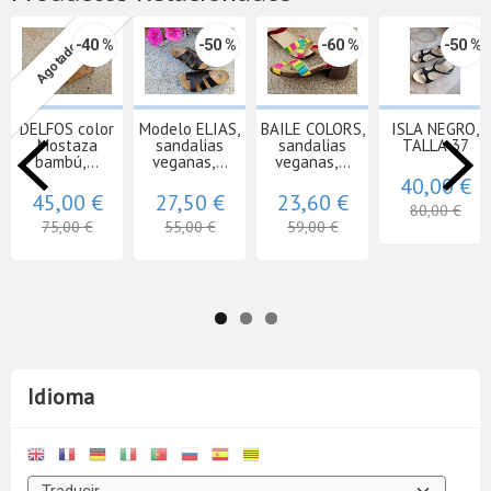
-40 %
-50 %
-60 %
-50 %
Agotado
DELFOS color
Modelo ELIAS,
BAILE COLORS,
ISLA NEGRO,
Mostaza
sandalias
sandalias
TALLA 37
bambú,...
veganas,...
veganas,...
40,00 €
45,00 €
27,50 €
23,60 €
80,00 €
75,00 €
55,00 €
59,00 €
Idioma