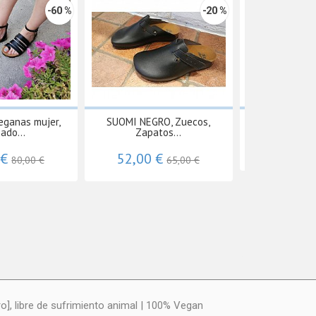
-60 %
-20 %
eganas mujer,
SUOMI NEGRO, Zuecos,
TENNIS MA
ado...
Zapatos...
73,60 
 €
52,00 €
80,00 €
65,00 €
], libre de sufrimiento animal | 100% Vegan