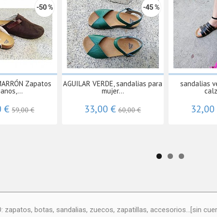
-50 %
-45 %
MARRÓN Zapatos
AGUILAR VERDE, sandalias para
sandalias v
anos,...
mujer...
calz
0 €
33,00 €
32,00
59,00 €
60,00 €
atos, botas, sandalias, zuecos, zapatillas, accesorios...[sin cuero