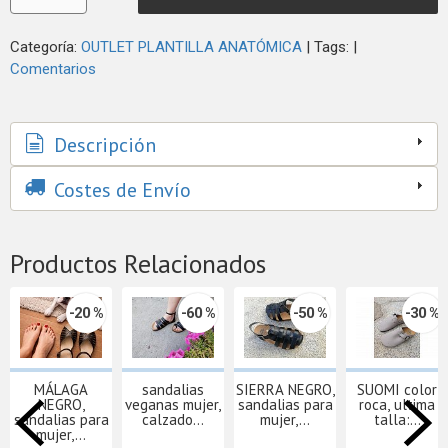
Categoría:
OUTLET PLANTILLA ANATÓMICA
|
Tags:
|
Comentarios
Descripción
Costes de Envío
Productos Relacionados
-20 %
-60 %
-50 %
-30 %
MÁLAGA
sandalias
SIERRA NEGRO,
SUOMI color
NEGRO,
veganas mujer,
sandalias para
roca, ultima
sandalias para
calzado...
mujer,...
talla:...
mujer,...