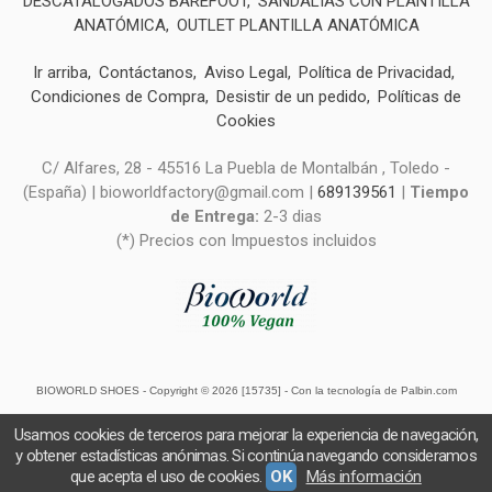
DESCATALOGADOS BAREFOOT
SANDALIAS CON PLANTILLA
ANATÓMICA
OUTLET PLANTILLA ANATÓMICA
Ir arriba
Contáctanos
Aviso Legal
Política de Privacidad
Condiciones de Compra
Desistir de un pedido
Políticas de
Cookies
C/ Alfares, 28 - 45516 La Puebla de Montalbán , Toledo -
(España) | bioworldfactory@gmail.com |
689139561
|
Tiempo
de Entrega:
2-3 dias
(*) Precios con Impuestos incluidos
BIOWORLD SHOES
- Copyright © 2026 [15735] - Con la tecnología de Palbin.com
Usamos cookies de terceros para mejorar la experiencia de navegación,
y obtener estadísticas anónimas. Si continúa navegando consideramos
que acepta el uso de cookies.
OK
Más información