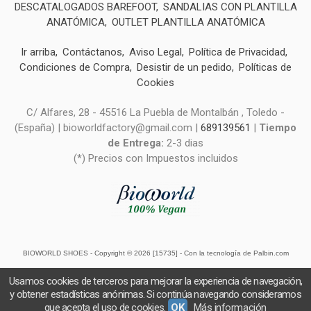
DESCATALOGADOS BAREFOOT
SANDALIAS CON PLANTILLA
ANATÓMICA
OUTLET PLANTILLA ANATÓMICA
Ir arriba
Contáctanos
Aviso Legal
Política de Privacidad
Condiciones de Compra
Desistir de un pedido
Políticas de
Cookies
C/ Alfares, 28 - 45516 La Puebla de Montalbán , Toledo -
(España) | bioworldfactory@gmail.com |
689139561
|
Tiempo
de Entrega:
2-3 dias
(*) Precios con Impuestos incluidos
BIOWORLD SHOES
- Copyright © 2026 [15735] - Con la tecnología de Palbin.com
Usamos cookies de terceros para mejorar la experiencia de navegación,
y obtener estadísticas anónimas. Si continúa navegando consideramos
que acepta el uso de cookies.
OK
Más información