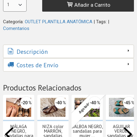
Añadir a Carrito
Categoría:
OUTLET PLANTILLA ANATÓMICA
|
Tags:
|
Comentarios
Descripción
Costes de Envío
Productos Relacionados
-20 %
-40 %
-40 %
-45 %
Agotado
MÁLAGA
NIZA color
BALBOA NEGRO,
AGUILAR
NEGRO,
MARRÓN,
sandalias para
VERDE,
sandalias para
sandalias
mujer,...
sandalias para