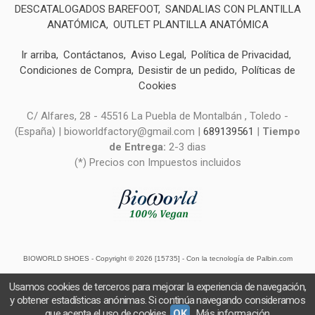
DESCATALOGADOS BAREFOOT
SANDALIAS CON PLANTILLA
ANATÓMICA
OUTLET PLANTILLA ANATÓMICA
Ir arriba
Contáctanos
Aviso Legal
Política de Privacidad
Condiciones de Compra
Desistir de un pedido
Políticas de
Cookies
C/ Alfares, 28 - 45516 La Puebla de Montalbán , Toledo -
(España) | bioworldfactory@gmail.com |
689139561
|
Tiempo
de Entrega:
2-3 dias
(*) Precios con Impuestos incluidos
BIOWORLD SHOES
- Copyright © 2026 [15735] - Con la tecnología de Palbin.com
Usamos cookies de terceros para mejorar la experiencia de navegación,
y obtener estadísticas anónimas. Si continúa navegando consideramos
que acepta el uso de cookies.
OK
Más información