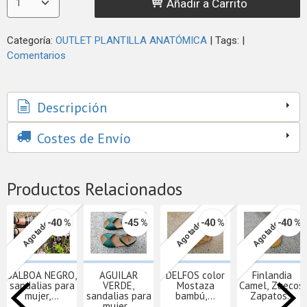
Añadir a Carrito
Categoría:
OUTLET PLANTILLA ANATÓMICA
|
Tags:
|
Comentarios
Descripción
Costes de Envío
Productos Relacionados
-40 %
-45 %
-40 %
-40 %
Agotado
Agotado
Agotado
BALBOA NEGRO,
AGUILAR
DELFOS color
Finlandia
sandalias para
VERDE,
Mostaza
Camel, Zuecos,
mujer,...
sandalias para
bambú,...
Zapatos...
mujer...