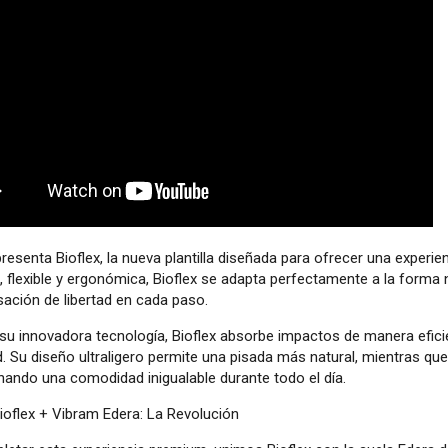
resenta Bioflex, la nueva plantilla diseñada para ofrecer una experi
, flexible y ergonómica, Bioflex se adapta perfectamente a la forma 
sación de libertad en cada paso.
su innovadora tecnología, Bioflex absorbe impactos de manera eficie
d. Su diseño ultraligero permite una pisada más natural, mientras que s
nando una comodidad inigualable durante todo el día.
ioflex + Vibram Edera: La Revolución