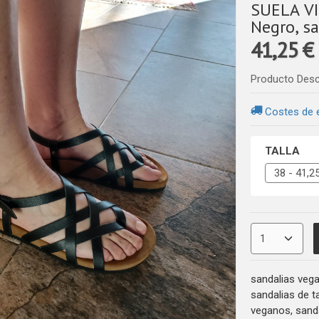
SUELA VI
Negro, s
41,25 €
Producto Des
Costes de 
TALLA
sandalias vega
sandalias de t
veganos, sanda