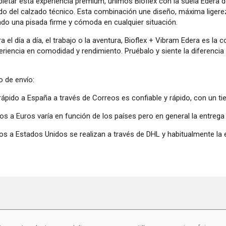
letar esta experiencia premium, unimos Bioflex con la suela Edera 
do del calzado técnico. Esta combinación une diseño, máxima ligerez
ndo una pisada firme y cómoda en cualquier situación.
a el día a día, el trabajo o la aventura, Bioflex + Vibram Edera es l
eriencia en comodidad y rendimiento. Pruébalo y siente la diferencia
 de envío:
 rápido a España a través de Correos es confiable y rápido, con un t
os a Euros varía en función de los países pero en general la entrega
os a Estados Unidos se realizan a través de DHL y habitualmente la 