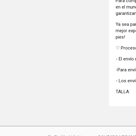
Para comp
en el mun
garantiza
Ya sea par
mejor exp
pies!
♡ Proceso
- El envío
-Para enví
- Los enví
TALLA: