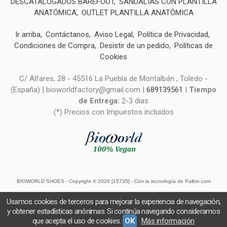
DESCATALOGADOS BAREFOOT
SANDALIAS CON PLANTILLA
ANATÓMICA
OUTLET PLANTILLA ANATÓMICA
Ir arriba
Contáctanos
Aviso Legal
Política de Privacidad
Condiciones de Compra
Desistir de un pedido
Políticas de
Cookies
C/ Alfares, 28 - 45516 La Puebla de Montalbán , Toledo -
(España) | bioworldfactory@gmail.com |
689139561
|
Tiempo
de Entrega:
2-3 dias
(*) Precios con Impuestos incluidos
BIOWORLD SHOES
- Copyright © 2026 [15735] - Con la tecnología de Palbin.com
Usamos cookies de terceros para mejorar la experiencia de navegación,
y obtener estadísticas anónimas. Si continúa navegando consideramos
que acepta el uso de cookies.
OK
Más información