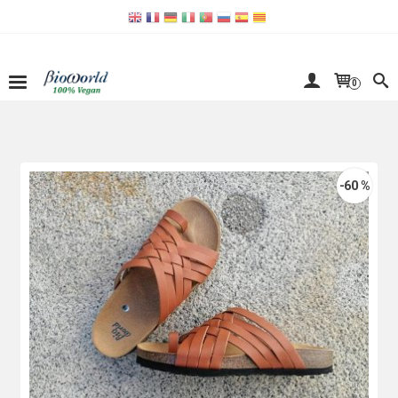
0
-60 %