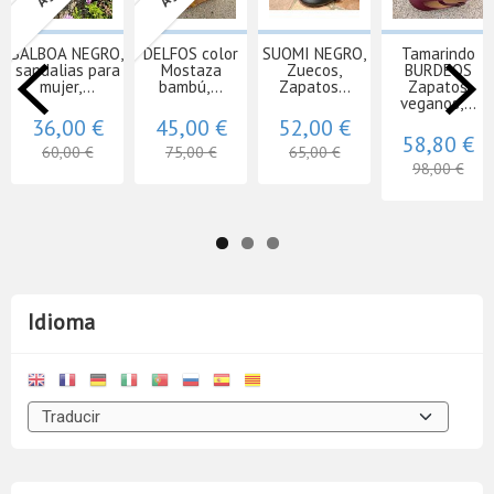
BALBOA NEGRO,
DELFOS color
SUOMI NEGRO,
Tamarindo
sandalias para
Mostaza
Zuecos,
BURDEOS
mujer,...
bambú,...
Zapatos...
Zapatos
veganos,...
36,00 €
45,00 €
52,00 €
58,80 €
60,00 €
75,00 €
65,00 €
98,00 €
Idioma