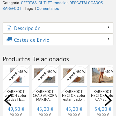
Categoría:
OFERTAS, OUTLET, modelos DESCATALOGADOS
BAREFOOT
|
Tags:
|
Comentarios
Descripción
Costes de Envío
Productos Relacionados
-45 %
-50 %
-50 %
-40 %
Agotado
Agotado
Agotado
BAREFOOT
BAREFOOT
BAREFOOT
BAREFOOT
ZENON color
CHAD AURORA
HECTOR color
HECTOR color
CELESTE,...
MARINA,...
estampado...
CAMEL,...
49,50 €
45,00 €
45,00 €
54,00 €
90,00 €
90,00 €
90,00 €
90,00 €