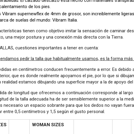
irabilidad: El calzado descalzo está hecho con materiales transpirabl
calentamiento de los pies.
 Vibram supernewflex de 4mm de grosor, son increiblemente ligeras, fl
rca de suelas del mundo: Vibram Italia.
acterísticas tienen como objetivo imitar la sensación de caminar de
o, una mejor postura y una conexión más directa con la Tierra.
ALLAS, cuestiones importantes a tener en cuenta:
endamos pedir la talla que habitualmente usamos, es la forma más fá
edidas en centímetros conducen frecuentemente a error. Es debido a
nterior, que es donde realmente apoyamos el pie, por lo que si dibuj
en realidad estamos dibujando una superficie mayor a la de apoyo del 
dida de longitud que ofrecemos a continuación corresponde al largo 
gitud de la talla adecuada ha de ser sensiblemente superior a la medid
es necesario un espacio sobrante para que los dedos no vayan fuera
r entre 0,5 centímetros y 1,5 según el gusto personal.
ZES
WOMAN SIZES