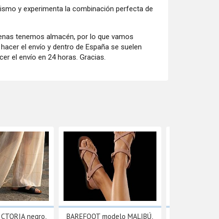
mismo y experimenta la combinación perfecta de
penas tenemos almacén, por lo que vamos
acer el envío y dentro de España se suelen
er el envío en 24 horas. Gracias.
CTORIA negro,
BAREFOOT modelo MALIBÚ,
BAREFOOT BA