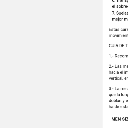
Transp
el sobre
Suelas
mejor ma
Estas car
movimient
GUIA DE T
1.- Recom
2.- Las m
hacia el i
vertical, 
3.- La me
que la lon
doblan y 
ha de esta
MEN SI