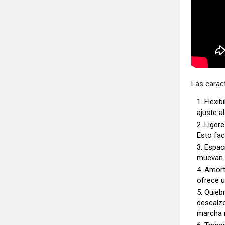
Las caract
Flexib
ajuste a
Ligere
Esto fac
Espac
muevan y
Amort
ofrece u
Quiebr
descalzo
marcha m