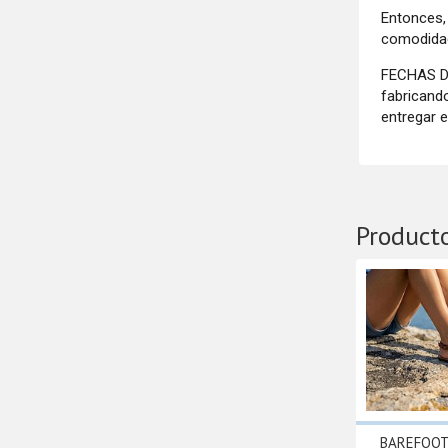
Entonces,
comodidad
FECHAS DE
fabricand
entregar 
Product
BAREFOOT 