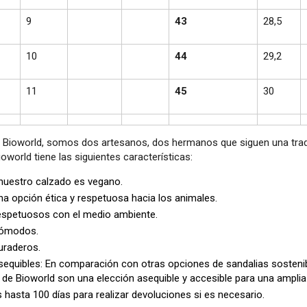
9
43
28,5
10
44
29,2
11
45
30
 Bioworld, somos dos artesanos, dos hermanos que siguen una tradi
oworld tiene las siguientes características:
nuestro calzado es vegano.
a opción ética y respetuosa hacia los animales.
espetuosos con el medio ambiente.
ómodos.
uraderos.
equibles: En comparación con otras opciones de sandalias sostenibl
de Bioworld son una elección asequible y accesible para una ampl
 hasta 100 días para realizar devoluciones si es necesario.