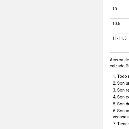
10
10,5
11-11,5
Acerca de
calzado Bi
Todo 
Son un
Son r
Son c
Son d
Son as
veganas 
Tienes