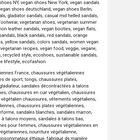
shoes NY, vegan shoes New York, vegan sandals
 vegan shoes deutschland, vegan shoes Berlin,
dals, gladiator sandals, casual mid helled sandals,
footwear, vegetarian shoes, vegetarian summer
on leather sandals, vegan booties, vegan flats,
andals, black sandals, red sandals, orange
ls, yellow sandals, colors sandals, women vegan
vegetarian recipes, vegan food, veggie, vegane,
, recycled style, ecoshoes, sustainable sandals,
 lifestyle, ecofashion.
liennes France, chaussures végétaliennes
es de sport, tongs, chaussures plates,
gladiateur, sandales décontractées à talons
mes, chaussures en cuir végétalien, chaussures
 végétalien chaussures, vêtements végétaliens,
aliennes, chaussures plates végétaliennes,
teforme, sandales blanches, sandales marron,
s à talons moyens, sandales à talons bas,
ennes pour femmes, chaussures végétaliennes en
égétariennes, nourriture végétalienne,
 consommateur éthique, fabriqué de manière