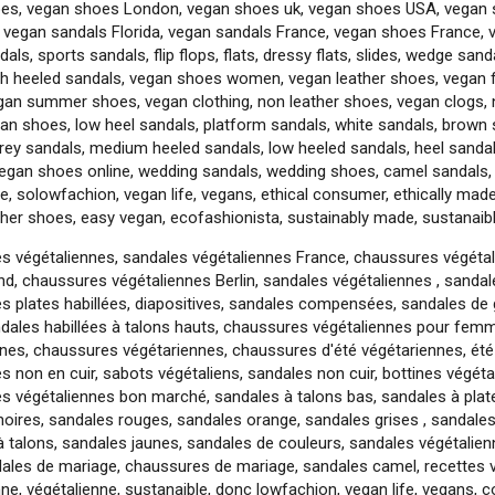
es, vegan shoes London, vegan shoes uk, vegan shoes USA, vegan 
a, vegan sandals Florida, vegan sandals France, vegan shoes France,
als, sports sandals, flip flops, flats, dressy flats, slides, wedge san
gh heeled sandals, vegan shoes women, vegan leather shoes, vegan 
gan summer shoes, vegan clothing, non leather shoes, vegan clogs, n
an shoes, low heel sandals, platform sandals, white sandals, brown s
grey sandals, medium heeled sandals, low heeled sandals, heel sanda
vegan shoes online, wedding sandals, wedding shoes, camel sandals, 
e, solowfachion, vegan life, vegans, ethical consumer, ethically made
her shoes, easy vegan, ecofashionista, sustainably made, sustanaible
s végétaliennes, sandales végétaliennes France, chaussures végéta
d, chaussures végétaliennes Berlin, sandales végétaliennes , sandal
s plates habillées, diapositives, sandales compensées, sandales de 
ndales habillées à talons hauts, chaussures végétaliennes pour fem
nnes, chaussures végétariennes, chaussures d'été végétariennes, été
 non en cuir, sabots végétaliens, sandales non cuir, bottines végét
s végétaliennes bon marché, sandales à talons bas, sandales à pla
noires, sandales rouges, sandales orange, sandales grises , sandale
à talons, sandales jaunes, sandales de couleurs, sandales végétali
dales de mariage, chaussures de mariage, sandales camel, recettes v
nne, végétalienne, sustanaible, donc lowfachion, vegan life, vegans,