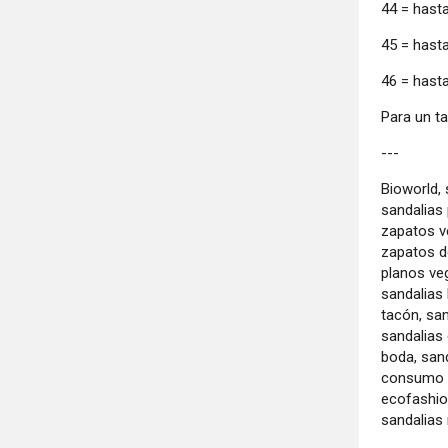
44 = hasta
45 = hasta
46 = hast
Para un ta
---
Bioworld,
sandalias 
zapatos v
zapatos d
planos ve
sandalias 
tacón, san
sandalias 
boda, san
consumo é
ecofashio
sandalias 