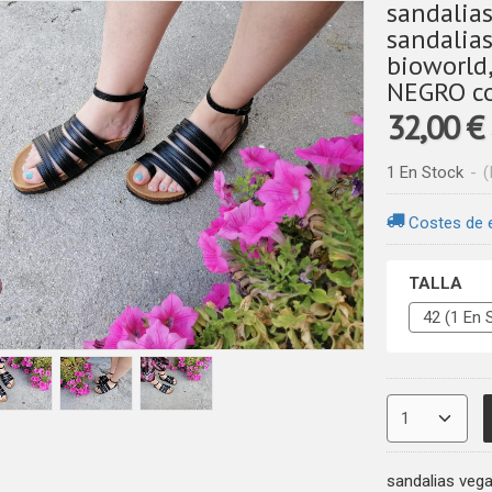
sandalia
sandalias
bioworld
NEGRO c
32,00 €
1 En Stock
-
(
Costes de 
TALLA
sandalias vega