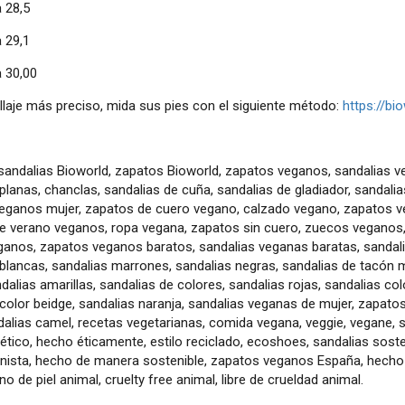
 28,5
 29,1
a 30,00
llaje más preciso, mida sus pies con el siguiente método:
https://bi
 sandalias Bioworld, zapatos Bioworld, zapatos veganos, sandalias v
planas, chanclas, sandalias de cuña, sandalias de gladiador, sandali
eganos mujer, zapatos de cuero vegano, calzado vegano, zapatos ve
e verano veganos, ropa vegana, zapatos sin cuero, zuecos veganos,
ganos, zapatos veganos baratos, sandalias veganas baratas, sandalia
blancas, sandalias marrones, sandalias negras, sandalias de tacón m
dalias amarillas, sandalias de colores, sandalias rojas, sandalias col
color beidge, sandalias naranja, sandalias veganas de mujer, zapato
dalias camel, recetas vegetarianas, comida vegana, veggie, vegane, 
tico, hecho éticamente, estilo reciclado, ecoshoes, sandalias soste
nista, hecho de manera sostenible, zapatos veganos España, hecho e
no de piel animal, cruelty free animal, libre de crueldad animal.