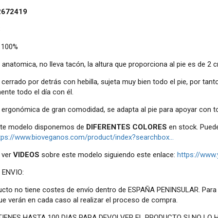
2672419
S
 100%
a anatomica, no lleva tacón, la altura que proporciona al pie es de 2 
errado por detrás con hebilla, sujeta muy bien todo el pie, por tant
nte todo el día con él.
a ergonómica de gran comodidad, se adapta al pie para apoyar con to
ste modelo disponemos de
DIFERENTES COLORES
en stock. Puede
tps://www.bioveganos.com/product/index?searchbox...
 ver
VIDEOS
sobre este modelo siguiendo este enlace:
https://www
 ENVIO:
ucto no tiene costes de envío dentro de ESPAÑA PENINSULAR. Para
ue verán en cada caso al realizar el proceso de compra.
 TIENES HASTA 100 DIAS PARA DEVOLVER EL PRODUCTO SI NO LO H