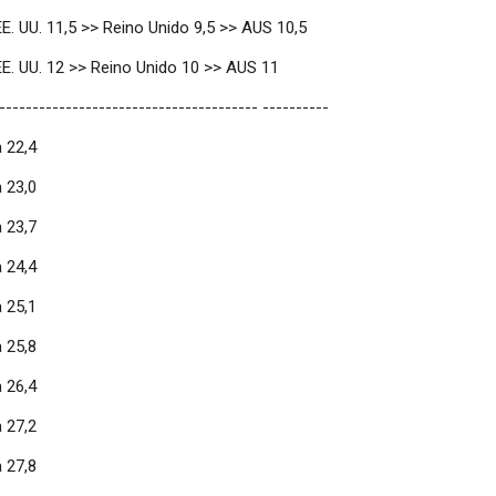
E. UU. 11,5 >> Reino Unido 9,5 >> AUS 10,5
EE. UU. 12 >> Reino Unido 10 >> AUS 11
--------------------------------------- ----------
 22,4
 23,0
 23,7
 24,4
 25,1
 25,8
 26,4
 27,2
 27,8