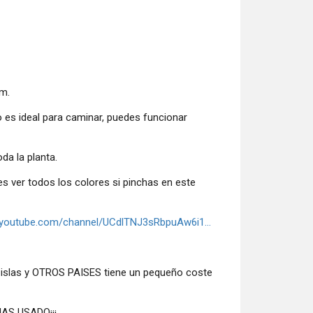
cm.
o es ideal para caminar, puedes funcionar
da la planta.
s ver todos los colores si pinchas en este
.youtube.com/channel/UCdlTNJ3sRbpuAw6i1...
 islas y OTROS PAISES tiene un pequeño coste
AS USADO¡¡¡