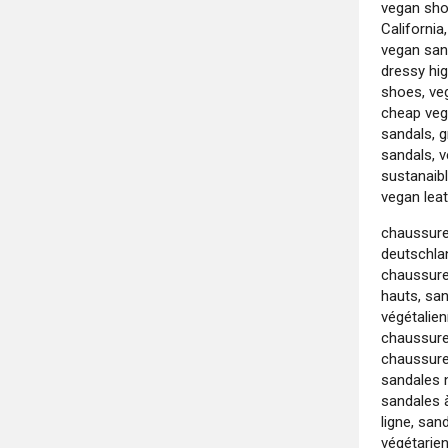
vegan sho
Californi
vegan sand
dressy hi
shoes, ve
cheap veg
sandals, 
sandals, 
sustanaibl
vegan leat
chaussure
deutschlan
chaussure
hauts, sa
végétalie
chaussures
chaussure
sandales 
sandales 
ligne, san
végétarie