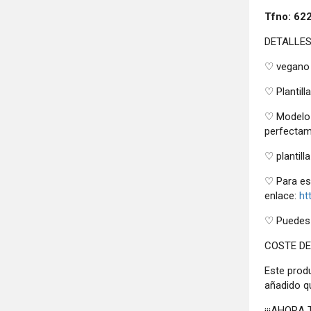
Tfno: 62
DETALLE
♡ vegano
♡ Plantill
♡ Modelo c
perfectame
♡ plantill
♡ Para e
enlace:
ht
♡ Puedes
COSTE DE
Este prod
añadido q
¡¡¡AHORA