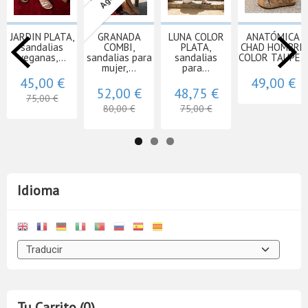
JARDIN PLATA,
GRANADA
LUNA COLOR
ANATÓMICA
sandalias
COMBI,
PLATA,
CHAD HOMBRE
veganas,...
sandalias para
sandalias
COLOR TAUPE...
mujer,...
para...
45,00 €
49,00 €
52,00 €
48,75 €
75,00 €
80,00 €
75,00 €
Idioma
Tu Carrito (0)