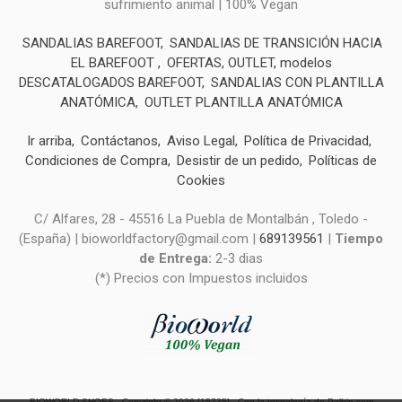
sufrimiento animal | 100% Vegan
SANDALIAS BAREFOOT
SANDALIAS DE TRANSICIÓN HACIA
EL BAREFOOT
OFERTAS, OUTLET, modelos
DESCATALOGADOS BAREFOOT
SANDALIAS CON PLANTILLA
ANATÓMICA
OUTLET PLANTILLA ANATÓMICA
Ir arriba
Contáctanos
Aviso Legal
Política de Privacidad
Condiciones de Compra
Desistir de un pedido
Políticas de
Cookies
C/ Alfares, 28 - 45516 La Puebla de Montalbán , Toledo -
(España) | bioworldfactory@gmail.com |
689139561
|
Tiempo
de Entrega:
2-3 dias
(*) Precios con Impuestos incluidos
BIOWORLD SHOES
- Copyright © 2026 [15735] - Con la tecnología de Palbin.com