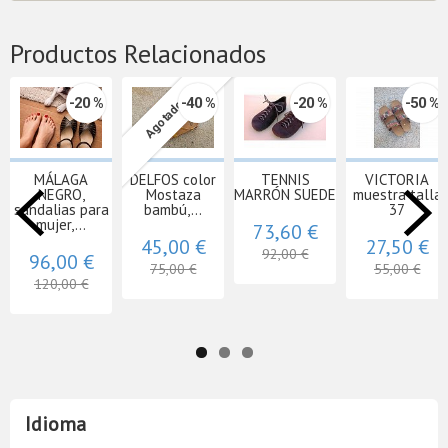
Productos Relacionados
-20 %
-40 %
-20 %
-50 %
Agotado
MÁLAGA
DELFOS color
TENNIS
VICTORIA
NEGRO,
Mostaza
MARRÓN SUEDE
muestra talla
sandalias para
bambú,...
37
mujer,...
73,60 €
45,00 €
27,50 €
92,00 €
96,00 €
75,00 €
55,00 €
120,00 €
Idioma