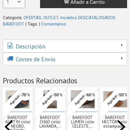
Añadir a Carrito
Categoría:
OFERTAS, OUTLET, modelos DESCATALOGADOS
BAREFOOT
|
Tags:
|
Comentarios
Descripción
Costes de Envío
Productos Relacionados
-70 %
-50 %
-60 %
-50 %
Agotado
Agotado
Agotado
Agotado
BAREFOOT
BAREFOOT
BAREFOOT
BAREFOOT
AUSTIN color
CHAD color
LUMEN color
HECTOR color
NEGRO,
LAVANDA,...
CELESTE,...
estampado...