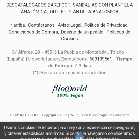
DESCATALOGADOS BAREFOOT
SANDALIAS CON PLANTILLA
ANATÓMICA
OUTLET PLANTILLA ANATÓMICA
Ir arriba
Contáctanos
Aviso Legal
Política de Privacidad
Condiciones de Compra
Desistir de un pedido
Políticas de
Cookies
C/ Alfares, 28 - 45516 La Puebla de Montalbán , Toledo -
(España) | bioworldfactory@gmail.com |
689139561
|
Tiempo
de Entrega:
2-3 dias
(*) Precios con Impuestos incluidos
BIOWORLD SHOES
- Copyright © 2026 [15735] - Con la tecnología de Palbin.com
Usamos cookies de terceros para mejorar la experiencia de navegación,
y obtener estadísticas anónimas. Si continúa navegando consideramos