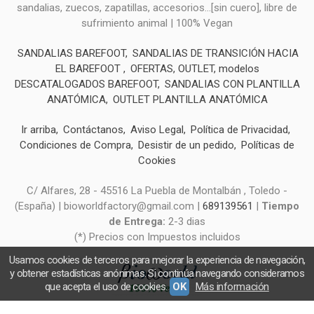
sandalias, zuecos, zapatillas, accesorios...[sin cuero], libre de
sufrimiento animal | 100% Vegan
SANDALIAS BAREFOOT
SANDALIAS DE TRANSICIÓN HACIA
EL BAREFOOT
OFERTAS, OUTLET, modelos
DESCATALOGADOS BAREFOOT
SANDALIAS CON PLANTILLA
ANATÓMICA
OUTLET PLANTILLA ANATÓMICA
Ir arriba
Contáctanos
Aviso Legal
Política de Privacidad
Condiciones de Compra
Desistir de un pedido
Políticas de
Cookies
C/ Alfares, 28 - 45516 La Puebla de Montalbán , Toledo -
(España) | bioworldfactory@gmail.com |
689139561
|
Tiempo
de Entrega:
2-3 dias
(*) Precios con Impuestos incluidos
Usamos cookies de terceros para mejorar la experiencia de navegación,
y obtener estadísticas anónimas. Si continúa navegando consideramos
que acepta el uso de cookies.
OK
Más información