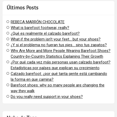
Últimos Posts
REBECA MARRÓN CHOCOLATE
What is barefoot footwear, really?
¿Qué es realmente el calzado barefoot?
​What if the problem isn’t your feet… but your shoes?
¿Y si el problema no fueran tus pies… sino tus zapatos?
​Why Are More and More People Wearing Barefoot Shoes?
Country-by-Country Statistics Explaining Their Growth
​¿Por qué cada vez más personas usan calzado barefoot?
Estadísticas por países que explican su crecimiento
Calzado barefoot: ¿por qué tanta gente está cambiando
la forma en que camina?
Barefoot shoes: why so many people are changing the
way they walk
​Do you really need support in your shoes?